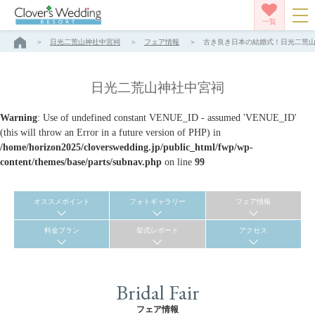
一覧
日光二荒山神社中宮祠
フェア情報
古き良き日本の結婚式！日光二荒山神
日光二荒山神社中宮祠
Warning
: Use of undefined constant VENUE_ID - assumed 'VENUE_ID'
(this will throw an Error in a future version of PHP) in
/home/horizon2025/cloverswedding.jp/public_html/fwp/wp-
content/themes/base/parts/subnav.php
on line
99
オススメポイント
フォトギャラリー
フェア情報
料金プラン
挙式レポート
アクセス
Bridal Fair
フェア情報