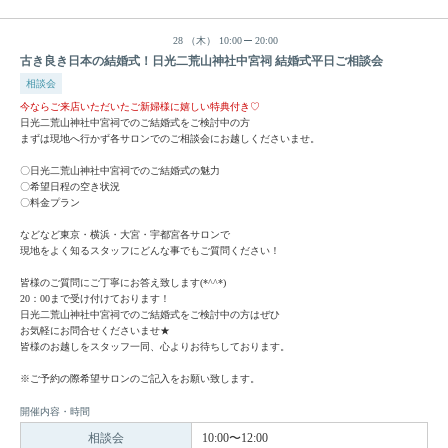
28
（木）
10:00
20:00
古き良き日本の結婚式！日光二荒山神社中宮祠 結婚式平日ご相談会
相談会
今ならご来店いただいたご新婦様に嬉しい特典付き♡
日光二荒山神社中宮祠でのご結婚式をご検討中の方
まずは現地へ行かず各サロンでのご相談会にお越しくださいませ。
〇日光二荒山神社中宮祠でのご結婚式の魅力
〇希望日程の空き状況
〇料金プラン
などなど東京・横浜・大宮・宇都宮各サロンで
現地をよく知るスタッフにどんな事でもご質問ください！
皆様のご質問にご丁寧にお答え致します(*^^*)
20：00まで受け付けております！
日光二荒山神社中宮祠でのご結婚式をご検討中の方はぜひ
お気軽にお問合せくださいませ★
皆様のお越しをスタッフ一同、心よりお待ちしております。
※ご予約の際希望サロンのご記入をお願い致します。
開催内容・時間
相談会
10:00〜12:00