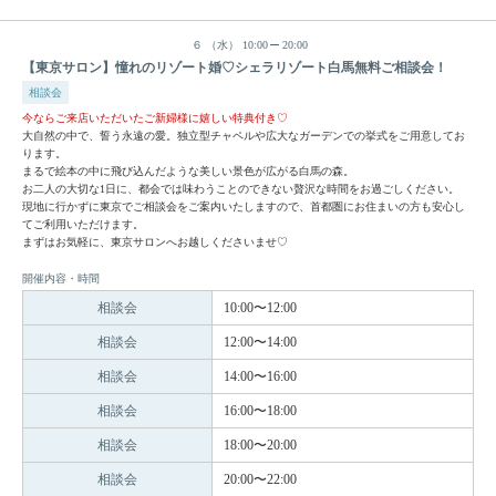
６
（水）
10:00
20:00
【東京サロン】憧れのリゾート婚♡シェラリゾート白馬無料ご相談会！
相談会
今ならご来店いただいたご新婦様に嬉しい特典付き♡
大自然の中で、誓う永遠の愛。独立型チャペルや広大なガーデンでの挙式をご用意してお
ります。
まるで絵本の中に飛び込んだような美しい景色が広がる白馬の森。
お二人の大切な1日に、都会では味わうことのできない贅沢な時間をお過ごしください。
現地に行かずに東京でご相談会をご案内いたしますので、首都圏にお住まいの方も安心し
てご利用いただけます。
まずはお気軽に、東京サロンへお越しくださいませ♡
開催内容・時間
相談会
10:00〜12:00
相談会
12:00〜14:00
相談会
14:00〜16:00
相談会
16:00〜18:00
相談会
18:00〜20:00
相談会
20:00〜22:00