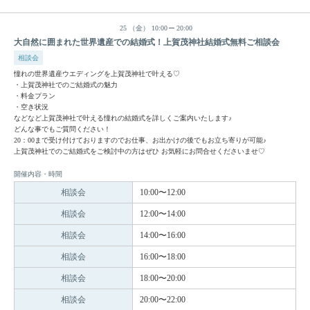
25
（金）
10:00
20:00
大自然に囲まれた世界遺産での結婚式！上賀茂神社結婚式無料ご相談会
相談会
憧れの世界遺産ウエディングを上賀茂神社で叶える♡
・上賀茂神社でのご結婚式の魅力
・料金プラン
・空き状況
などなど上賀茂神社で叶える憧れの結婚式を詳しくご案内いたします♪
どんな事でもご質問ください！
20：00まで受け付けておりますのでお仕事、お出かけの後でもお立ち寄りが可能♪
上賀茂神社でのご結婚式をご検討中の方はぜひ お気軽にお問合せくださいませ♡
開催内容・時間
相談会
10:00〜12:00
相談会
12:00〜14:00
相談会
14:00〜16:00
相談会
16:00〜18:00
相談会
18:00〜20:00
相談会
20:00〜22:00