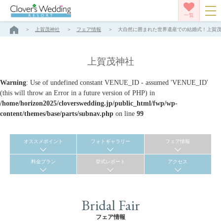
一覧
上賀茂神社
フェア情報
大自然に囲まれた世界遺産での結婚式！上賀茂神社
上賀茂神社
Warning
: Use of undefined constant VENUE_ID - assumed 'VENUE_ID'
(this will throw an Error in a future version of PHP) in
/home/horizon2025/cloverswedding.jp/public_html/fwp/wp-
content/themes/base/parts/subnav.php
on line
99
オススメポイント
フォトギャラリー
フェア情報
料金プラン
挙式レポート
アクセス
Bridal Fair
フェア情報