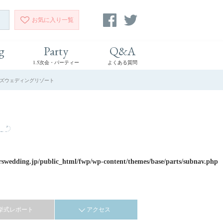
お気に入り
一覧
g
Party
Q&A
1.5次会・パーティー
よくある質問
バーズウェディングリゾート
rswedding.jp/public_html/fwp/wp-content/themes/base/parts/subnav.php
挙式レポート
アクセス