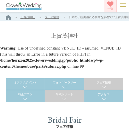
一覧
上賀茂神社
フェア情報
日本の伝統美溢れる和婚を京都で♡上賀茂神社神前
上賀茂神社
Warning
: Use of undefined constant VENUE_ID - assumed 'VENUE_ID'
(this will throw an Error in a future version of PHP) in
/home/horizon2025/cloverswedding.jp/public_html/fwp/wp-
content/themes/base/parts/subnav.php
on line
99
オススメポイント
フォトギャラリー
フェア情報
料金プラン
挙式レポート
アクセス
Bridal Fair
フェア情報