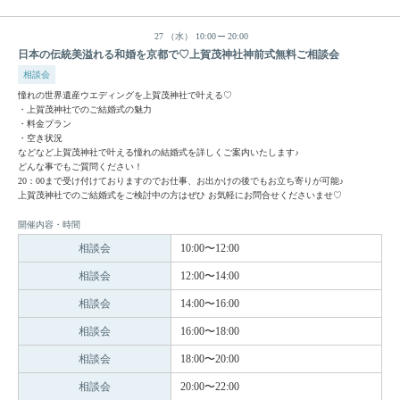
27
（水）
10:00
20:00
日本の伝統美溢れる和婚を京都で♡上賀茂神社神前式無料ご相談会
相談会
憧れの世界遺産ウエディングを上賀茂神社で叶える♡
・上賀茂神社でのご結婚式の魅力
・料金プラン
・空き状況
などなど上賀茂神社で叶える憧れの結婚式を詳しくご案内いたします♪
どんな事でもご質問ください！
20：00まで受け付けておりますのでお仕事、お出かけの後でもお立ち寄りが可能♪
上賀茂神社でのご結婚式をご検討中の方はぜひ お気軽にお問合せくださいませ♡
開催内容・時間
相談会
10:00〜12:00
相談会
12:00〜14:00
相談会
14:00〜16:00
相談会
16:00〜18:00
相談会
18:00〜20:00
相談会
20:00〜22:00