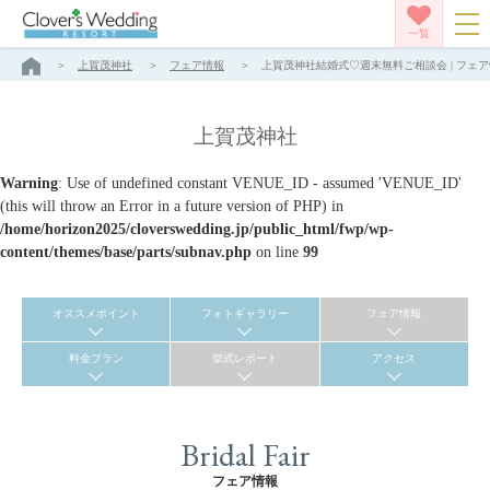
一覧
上賀茂神社
フェア情報
上賀茂神社結婚式♡週末無料ご相談会 | フェア
上賀茂神社
Warning
: Use of undefined constant VENUE_ID - assumed 'VENUE_ID'
(this will throw an Error in a future version of PHP) in
/home/horizon2025/cloverswedding.jp/public_html/fwp/wp-
content/themes/base/parts/subnav.php
on line
99
オススメポイント
フォトギャラリー
フェア情報
料金プラン
挙式レポート
アクセス
Bridal Fair
フェア情報