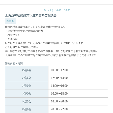
９
（土）
10:00
20:00
上賀茂神社結婚式♡週末無料ご相談会
相談会
憧れの世界遺産ウエディングを上賀茂神社で叶える♡
・上賀茂神社でのご結婚式の魅力
・料金プラン
・空き状況
などなど上賀茂神社で叶える憧れの結婚式を詳しくご案内いたします♪
どんな事でもご質問ください！
20：00まで受け付けておりますのでお仕事、お出かけの後でもお立ち寄りが可能♪
上賀茂神社でのご結婚式をご検討中の方はぜひ お気軽にお問合せくださいませ♡
開催内容・時間
相談会
10:00〜12:00
相談会
12:00〜14:00
相談会
14:00〜16:00
相談会
16:00〜18:00
相談会
18:00〜20:00
相談会
20:00〜22:00