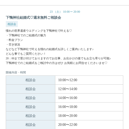
23
（土）
10:00
20:00
下鴨神社結婚式♡週末無料ご相談会
相談会
憧れの世界遺産ウエディングを下鴨神社で叶える♡
・下鴨神社でのご結婚式の魅力
・料金プラン
・空き状況
などなど下鴨神社で叶える憧れの結婚式を詳しくご案内いたします♪
どんな事でもご質問ください！
20：00まで受け付けておりますのでお仕事、お出かけの後でもお立ち寄りが可能♪
下鴨神社でのご結婚式をご検討中の方はぜひ お気軽にお問合せくださいませ♡
開催内容・時間
相談会
10:00〜12:00
相談会
12:00〜14:00
相談会
14:00〜16:00
相談会
16:00〜18:00
相談会
18:00〜20:00
相談会
20:00〜22:00