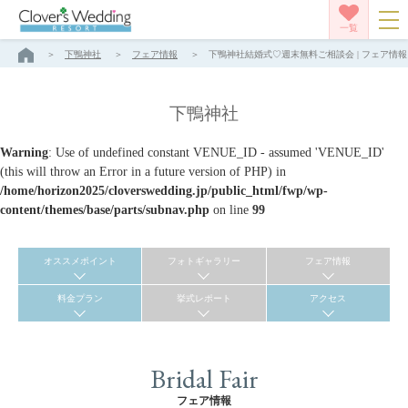
一覧
下鴨神社
フェア情報
下鴨神社結婚式♡週末無料ご相談会 | フェア情報 
下鴨神社
Warning
: Use of undefined constant VENUE_ID - assumed 'VENUE_ID'
(this will throw an Error in a future version of PHP) in
/home/horizon2025/cloverswedding.jp/public_html/fwp/wp-
content/themes/base/parts/subnav.php
on line
99
オススメポイント
フォトギャラリー
フェア情報
料金プラン
挙式レポート
アクセス
Bridal Fair
フェア情報