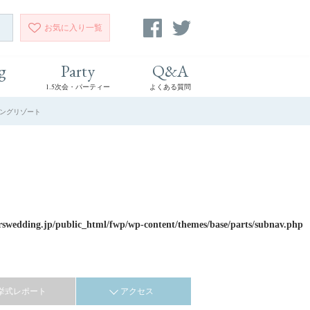
お気に入り
一覧
g
Party
Q&A
1.5次会・パーティー
よくある質問
ィングリゾート
rswedding.jp/public_html/fwp/wp-content/themes/base/parts/subnav.php
挙式レポート
アクセス