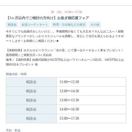
28
（日）
11:00
17:30
【3ヶ月以内でご検討の方向け】お急ぎ婚応援フェア
相談会
会場コーディネート
料理・引出物などの展示
その他
今すぐにでも結婚式をしたいけど…。準備期間が短くても大丈夫？そんなお二人へ！経験
豊富なプランナーがしっかりスケジュールを調整し、安心して当日を迎えられるようサポ
ートします！お気軽にご相談ください★
【来館特典】ホテルロビーラウンジ「水の音」にて選べるケーキセット券をプレゼント！
適用期間／ご来館当日～3ヶ月以内
備考／【成約特典】結婚式総額が432万円以上はハワイハネムーン3泊5日、108万円以上は
国内3泊をプレゼント 他
開催内容・時間
相談会
11:00〜15:30
相談会
12:00〜14:30
相談会
13:00〜15:30
相談会
14:00〜16:30
相談会
15:00〜17:30
予約・料金