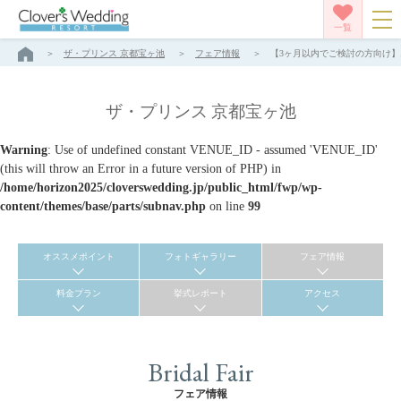
一覧
ザ・プリンス 京都宝ヶ池
フェア情報
【3ヶ月以内でご検討の方向け】お
ザ・プリンス 京都宝ヶ池
Warning
: Use of undefined constant VENUE_ID - assumed 'VENUE_ID'
(this will throw an Error in a future version of PHP) in
/home/horizon2025/cloverswedding.jp/public_html/fwp/wp-
content/themes/base/parts/subnav.php
on line
99
オススメポイント
フォトギャラリー
フェア情報
料金プラン
挙式レポート
アクセス
Bridal Fair
フェア情報