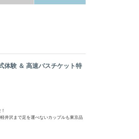
式体験 ＆ 高速バスチケット特
験！
か軽井沢まで足を運べないカップルも東京品