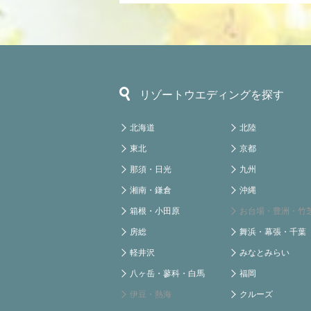
リゾートウエディングを探す
北海道
北陸
東北
京都
那須・日光
九州
湘南・鎌倉
沖縄
箱根・小田原
お台場・豊洲・竹
房総
舞浜・幕張・千葉
軽井沢
みなとみらい
八ヶ岳・蓼科・白馬
福岡
伊豆・熱海
クルーズ