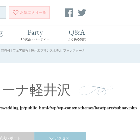
お気に入り
一覧
g
Party
Q&A
1.5次会・パーティー
よくある質問
典付 | フェア情報 | 軽井沢プリンスホテル フォレスターナ
ターナ軽井沢
rswedding.jp/public_html/fwp/wp-content/themes/base/parts/subnav.php
挙式レポート
アクセス