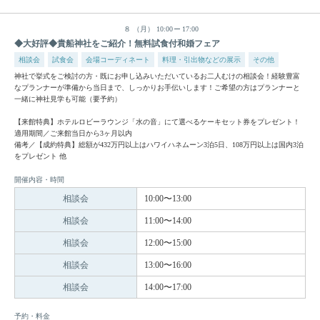
８
（月）
10:00
17:00
◆大好評◆貴船神社をご紹介！無料試食付和婚フェア
相談会
試食会
会場コーディネート
料理・引出物などの展示
その他
神社で挙式をご検討の方・既にお申し込みいただいているお二人むけの相談会！経験豊富
なプランナーが準備から当日まで、しっかりお手伝いします！ご希望の方はプランナーと
一緒に神社見学も可能（要予約）
【来館特典】ホテルロビーラウンジ「水の音」にて選べるケーキセット券をプレゼント！
適用期間／ご来館当日から3ヶ月以内
備考／【成約特典】総額が432万円以上はハワイハネムーン3泊5日、108万円以上は国内3泊
をプレゼント 他
開催内容・時間
相談会
10:00〜13:00
相談会
11:00〜14:00
相談会
12:00〜15:00
相談会
13:00〜16:00
相談会
14:00〜17:00
予約・料金