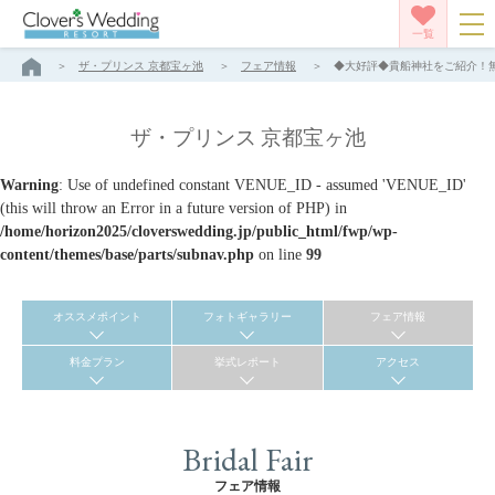
一覧
ザ・プリンス 京都宝ヶ池
フェア情報
◆大好評◆貴船神社をご紹介！無料
ザ・プリンス 京都宝ヶ池
Warning
: Use of undefined constant VENUE_ID - assumed 'VENUE_ID'
(this will throw an Error in a future version of PHP) in
/home/horizon2025/cloverswedding.jp/public_html/fwp/wp-
content/themes/base/parts/subnav.php
on line
99
オススメポイント
フォトギャラリー
フェア情報
料金プラン
挙式レポート
アクセス
Bridal Fair
フェア情報