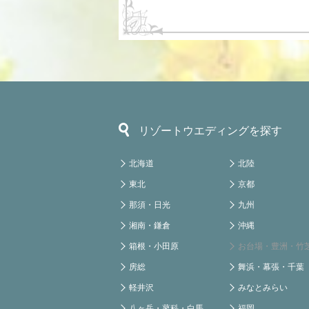
リゾートウエディングを探す
北海道
北陸
東北
京都
那須・日光
九州
湘南・鎌倉
沖縄
箱根・小田原
お台場・豊洲・竹
房総
舞浜・幕張・千葉
軽井沢
みなとみらい
八ヶ岳・蓼科・白馬
福岡