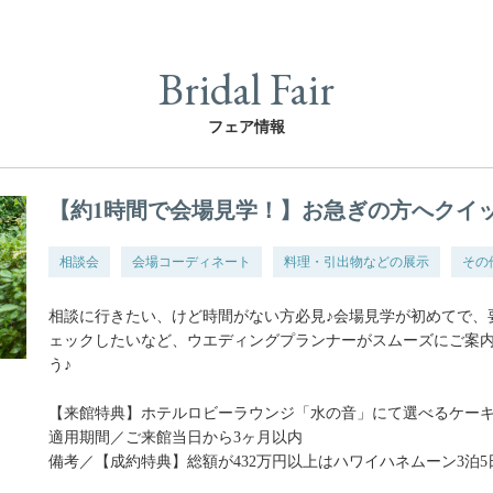
Bridal Fair
フェア情報
【約1時間で会場見学！】お急ぎの方へクイ
相談会
会場コーディネート
料理・引出物などの展示
その
相談に行きたい、けど時間がない方必見♪会場見学が初めてで、
ェックしたいなど、ウエディングプランナーがスムーズにご案
う♪
【来館特典】ホテルロビーラウンジ「水の音」にて選べるケー
適用期間／ご来館当日から3ヶ月以内
備考／【成約特典】総額が432万円以上はハワイハネムーン3泊5日