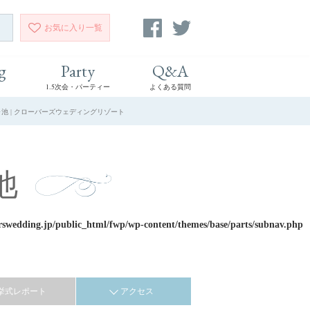
お気に入り
一覧
g
Party
Q&A
1.5次会・パーティー
よくある質問
ヶ池 | クローバーズウェディングリゾート
池
rswedding.jp/public_html/fwp/wp-content/themes/base/parts/subnav.php
挙式レポート
アクセス