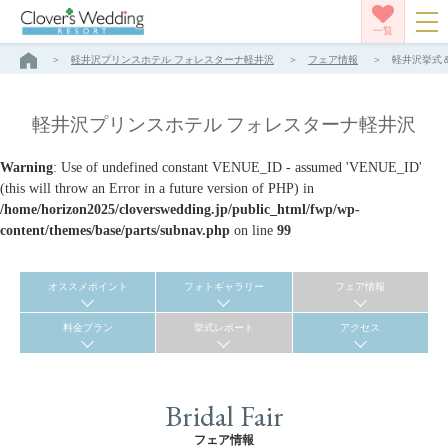
一覧
軽井沢プリンスホテル フォレスターナ軽井沢
フェア情報
軽井沢挙式＆
軽井沢プリンスホテル フォレスターナ軽井沢
Warning
: Use of undefined constant VENUE_ID - assumed 'VENUE_ID'
(this will throw an Error in a future version of PHP) in
/home/horizon2025/cloverswedding.jp/public_html/fwp/wp-
content/themes/base/parts/subnav.php
on line
99
オススメポイント
フォトギャラリー
フェア情報
料金プラン
挙式レポート
アクセス
Bridal Fair
フェア情報