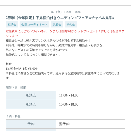
16
（金）
11:00
18:00
2部制【金曜限定】下見宿泊付きウエディングフェア =チャペル見学=
相談会
会場コーディネート
試着会
その他
総額費用に応じてハワイハネムーンまたは国内3泊チケットプレゼント！詳しくは担当スタ
ッフまで！
相談会と一緒に軽井沢プリンスホテルに特別料金で下見宿泊を！
別荘地・軽井沢での時間を感じながら、結婚式場見学・相談会へも参加を。
気になるゲストの宿泊やアクセスも確かめつつ、
結婚式についてもじっくり相談できます。
料金
1泊朝食付き 1名￥8,000～
※料金は消費税を含む総額表示です。適用される消費税率は実施時期によって異なりま
す。
開催内容・時間
相談会
11:00〜14:00
相談会
15:00〜18:00
予約・料金
予約
要予約