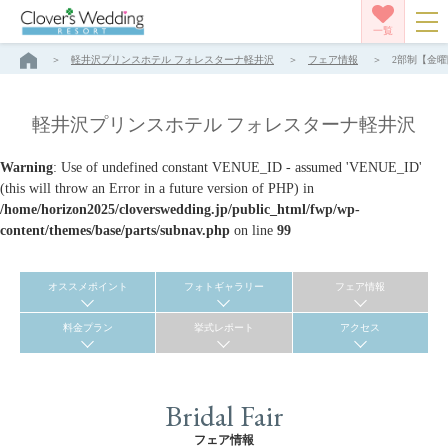
一覧
軽井沢プリンスホテル フォレスターナ軽井沢
フェア情報
2部制【金曜
軽井沢プリンスホテル フォレスターナ軽井沢
Warning
: Use of undefined constant VENUE_ID - assumed 'VENUE_ID'
(this will throw an Error in a future version of PHP) in
/home/horizon2025/cloverswedding.jp/public_html/fwp/wp-
content/themes/base/parts/subnav.php
on line
99
オススメポイント
フォトギャラリー
フェア情報
料金プラン
挙式レポート
アクセス
Bridal Fair
フェア情報