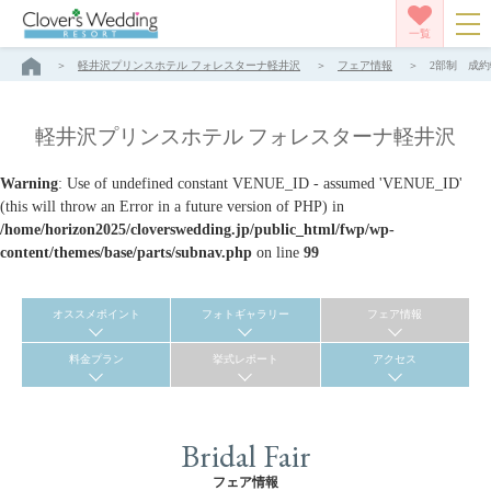
一覧
軽井沢プリンスホテル フォレスターナ軽井沢
フェア情報
2部制 成約
軽井沢プリンスホテル フォレスターナ軽井沢
Warning
: Use of undefined constant VENUE_ID - assumed 'VENUE_ID'
(this will throw an Error in a future version of PHP) in
/home/horizon2025/cloverswedding.jp/public_html/fwp/wp-
content/themes/base/parts/subnav.php
on line
99
オススメポイント
フォトギャラリー
フェア情報
料金プラン
挙式レポート
アクセス
Bridal Fair
フェア情報