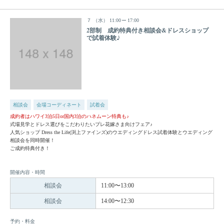
７
（水）
11:00
17:00
2部制 成約特典付き相談会&ドレスショップ
で試着体験♪
相談会
会場コーディネート
試着会
成約者はハワイ3泊5日or国内3泊のハネムーン特典も♪
式場見学とドレス選びをこだわりたいプレ花嫁さま向けフェア♪
人気ショップ Dress the Life(渕上ファインズ)のウエディングドレス試着体験とウエディング
相談会を同時開催！
ご成約特典付き！
開催内容・時間
相談会
11:00〜13:00
相談会
14:00〜12:30
予約・料金