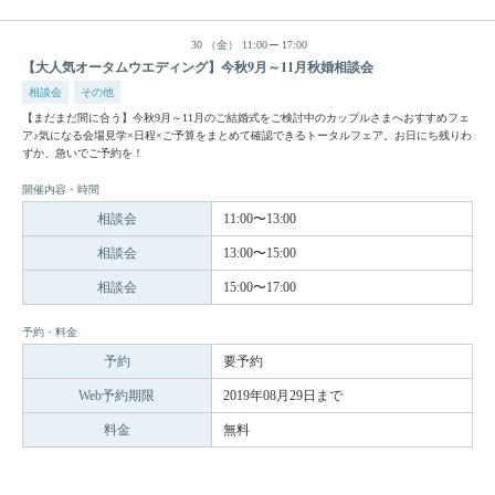
30
（金）
11:00
17:00
【大人気オータムウエディング】今秋9月～11月秋婚相談会
相談会
その他
【まだまだ間に合う】今秋9月～11月のご結婚式をご検討中のカップルさまへおすすめフェ
ア♪気になる会場見学×日程×ご予算をまとめて確認できるトータルフェア。お日にち残りわ
ずか、急いでご予約を！
開催内容・時間
相談会
11:00〜13:00
相談会
13:00〜15:00
相談会
15:00〜17:00
予約・料金
予約
要予約
Web予約期限
2019年08月29日まで
料金
無料