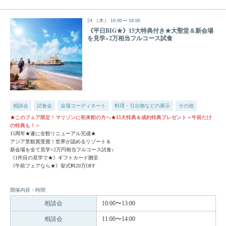
24
（木）
10:00
18:00
《平日BIG★》15大特典付き★大聖堂＆新会場
を見学×2万相当フルコース試食
相談会
試食会
会場コーディネート
料理・引出物などの展示
その他
★このフェア限定！マリゾンに初来館の方へ★15大特典＆成約特典プレゼント＜午前だけ
の特典も！＞
15周年★遂に全館リニューアル完成★
アジア景観賞受賞！世界が認めるリゾート＆
新会場を全て見学×2万円相当フルコース試食♪
《1件目の見学で★》ギフトカード贈呈
《午前フェアなら★》挙式料20万OFF
開催内容・時間
相談会
10:00〜13:00
相談会
11:00〜14:00