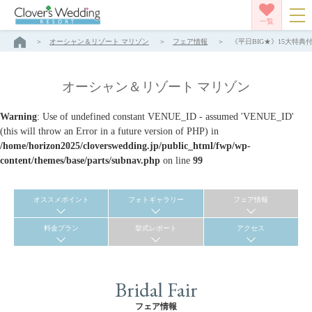
一覧
オーシャン＆リゾート マリゾン
フェア情報
《平日BIG★》15大特典
オーシャン＆リゾート マリゾン
Warning
: Use of undefined constant VENUE_ID - assumed 'VENUE_ID'
(this will throw an Error in a future version of PHP) in
/home/horizon2025/cloverswedding.jp/public_html/fwp/wp-
content/themes/base/parts/subnav.php
on line
99
オススメポイント
フォトギャラリー
フェア情報
料金プラン
挙式レポート
アクセス
Bridal Fair
フェア情報