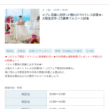
４
（金）
10:00
18:00
≪プレ花嫁に好評♪≫憧れJUNOドレス試着★×
大聖堂見学×2万豪華フルコース試食
相談会
試食会
会場コーディネート
料理・引出物などの展示
その他
★このフェア限定！マリゾンに初来館の方へ★15大特典＆成約特典プレゼント＜午前だけ
の特典も！＞
《ドレス重視の花嫁におすすめ★》
人気のインポートドレスの試着OK！このフェア限定BIG特典も♪
海に浮かぶ大聖堂見学や日本の景観100選にも選ばれた
百道浜を眺めながらの贅沢フルコースを楽しんで。
開催内容・時間
相談会
10:00〜13:00
相談会
11:00〜14:00