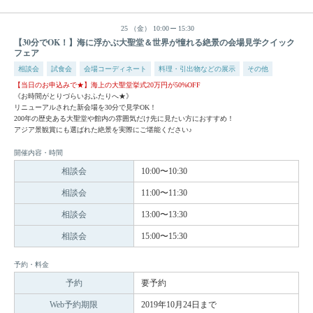
25
（金）
10:00
15:30
【30分でOK！】海に浮かぶ大聖堂＆世界が憧れる絶景の会場見学クイック
フェア
相談会
試食会
会場コーディネート
料理・引出物などの展示
その他
【当日のお申込みで★】海上の大聖堂挙式20万円が50%OFF
《お時間がとりづらいおふたりへ★》
リニューアルされた新会場を30分で見学OK！
200年の歴史ある大聖堂や館内の雰囲気だけ先に見たい方におすすめ！
アジア景観賞にも選ばれた絶景を実際にご堪能ください♪
開催内容・時間
相談会
10:00〜10:30
相談会
11:00〜11:30
相談会
13:00〜13:30
相談会
15:00〜15:30
予約・料金
予約
要予約
Web予約期限
2019年10月24日まで