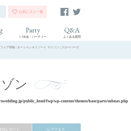
お気に入り
一覧
g
Party
Q&A
1.5次会・パーティー
よくある質問
ェア情報 | オーシャン＆リゾート マリゾン | クローバーズ
リゾン
rswedding.jp/public_html/fwp/wp-content/themes/base/parts/subnav.php
挙式レポート
アクセス