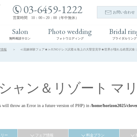
03-6459-1222
ト
お問い合わせ
営業時間 10：00～20：00（年中無休）
Salon
Photo wedding
Bridal rin
無料相談サロン
フォトウエディング
ブライダルリング
ア情報
≪花嫁体験フェア★≫JUNOドレス試着＆海上の大聖堂見学★世界が憧れる絶景試食 | フ
シャン＆リゾート マ
ill throw an Error in a future version of PHP) in
/home/horizon2025/clove
ラリー
フェア情報
料金プラン