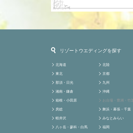
リゾートウエディングを探す
北海道
北陸
東北
京都
那須・日光
九州
湘南・鎌倉
沖縄
箱根・小田原
お台場・豊洲・竹
房総
舞浜・幕張・千葉
軽井沢
みなとみらい
八ヶ岳・蓼科・白馬
福岡