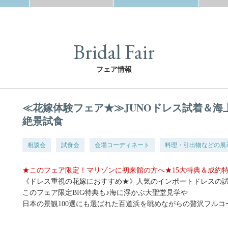
Bridal Fair
フェア情報
≪花嫁体験フェア★≫JUNOドレス試着＆
絶景試食
相談会
試食会
会場コーディネート
料理・引出物などの展
★このフェア限定！マリゾンに初来館の方へ★15大特典＆成約
《ドレス重視の花嫁におすすめ★》人気のインポートドレスの試
このフェア限定BIG特典も♪海に浮かぶ大聖堂見学や
日本の景観100選にも選ばれた百道浜を眺めながらの贅沢フルコ