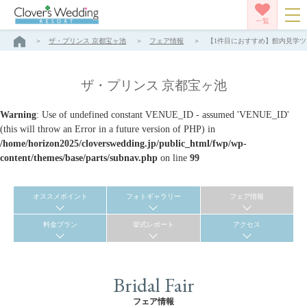
一覧
ザ・プリンス 京都宝ヶ池
フェア情報
【1件目におすすめ】館内見学ツア
ザ・プリンス 京都宝ヶ池
Warning
: Use of undefined constant VENUE_ID - assumed 'VENUE_ID'
(this will throw an Error in a future version of PHP) in
/home/horizon2025/cloverswedding.jp/public_html/fwp/wp-
content/themes/base/parts/subnav.php
on line
99
オススメポイント
フォトギャラリー
フェア情報
料金プラン
挙式レポート
アクセス
Bridal Fair
フェア情報