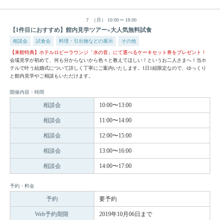
７
（月）
10:00
18:00
【1件目におすすめ】館内見学ツアー×大人気無料試食
相談会
試食会
料理・引出物などの展示
その他
【来館特典】ホテルロビーラウンジ「水の音」にて選べるケーキセット券をプレゼント！
会場見学が初めて、何も分からないから色々と教えてほしい！というお二人さまへ！当ホ
テルで叶う結婚式について詳しく丁寧にご案内いたします。1日1組限定なので、ゆっくり
と館内見学やご相談もいただけます。
開催内容・時間
相談会
10:00〜13:00
相談会
11:00〜14:00
相談会
12:00〜15:00
相談会
13:00〜16:00
相談会
14:00〜17:00
予約・料金
予約
要予約
Web予約期限
2019年10月06日まで