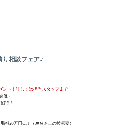
積り相談フェア♪
ゼント！詳しくは担当スタッフまで！
開催♪
ご招待！！
】
料20万円OFF（30名以上の披露宴）