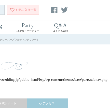
お気に入り
一覧
g
Party
Q&A
1.5次会・パーティー
よくある質問
| クローバーズウェディングリゾート
rswedding.jp/public_html/fwp/wp-content/themes/base/parts/subnav.php
挙式レポート
アクセス