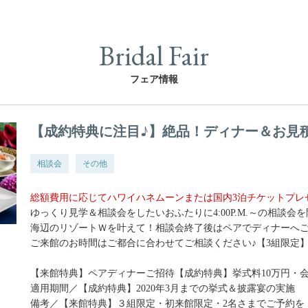
Bridal Fair
フェア情報
【成約特典に注目♪】絶品！ディナー＆お見
相談会
その他
総額費用に応じてハワイハネムーンまたは国内3泊チケットプレ
ゆっくり見学＆相談会をしたいおふたりに4:00P.M.～の相談会を
海辺のリゾートＷを叶えて！相談会終了後はペアでディナーへ
ご来館のお時間はご都合に合わせてご相談ください♪【3組限定
【来館特典】ペアディナーご招待【成約特典】挙式料10万円・会場
適用期間／【成約特典】2020年3月までの挙式＆披露宴の実施
備考／【来館特典】３組限定・初来館限定・2名さまでご予約を