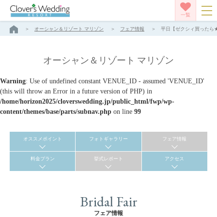
一覧
オーシャン＆リゾート マリゾン
フェア情報
平日【ゼクシィ買ったら★
オーシャン＆リゾート マリゾン
Warning
: Use of undefined constant VENUE_ID - assumed 'VENUE_ID'
(this will throw an Error in a future version of PHP) in
/home/horizon2025/cloverswedding.jp/public_html/fwp/wp-
content/themes/base/parts/subnav.php
on line
99
オススメポイント
フォトギャラリー
フェア情報
料金プラン
挙式レポート
アクセス
Bridal Fair
フェア情報