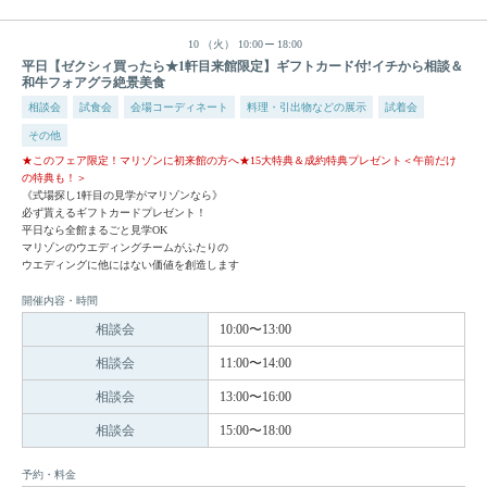
10
（火）
10:00
18:00
平日【ゼクシィ買ったら★1軒目来館限定】ギフトカード付!イチから相談＆
和牛フォアグラ絶景美食
相談会
試食会
会場コーディネート
料理・引出物などの展示
試着会
その他
★このフェア限定！マリゾンに初来館の方へ★15大特典＆成約特典プレゼント＜午前だけ
の特典も！＞
《式場探し1軒目の見学がマリゾンなら》
必ず貰えるギフトカードプレゼント！
平日なら全館まるごと見学OK
マリゾンのウエディングチームがふたりの
ウエディングに他にはない価値を創造します
開催内容・時間
相談会
10:00〜13:00
相談会
11:00〜14:00
相談会
13:00〜16:00
相談会
15:00〜18:00
予約・料金