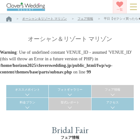
一覧
オーシャン＆リゾート マリゾン
フェア情報
平日【ゼクシィ買ったら★
オーシャン＆リゾート マリゾン
Warning
: Use of undefined constant VENUE_ID - assumed 'VENUE_ID'
(this will throw an Error in a future version of PHP) in
/home/horizon2025/cloverswedding.jp/public_html/fwp/wp-
content/themes/base/parts/subnav.php
on line
99
オススメポイント
フォトギャラリー
フェア情報
料金プラン
挙式レポート
アクセス
Bridal Fair
フェア情報