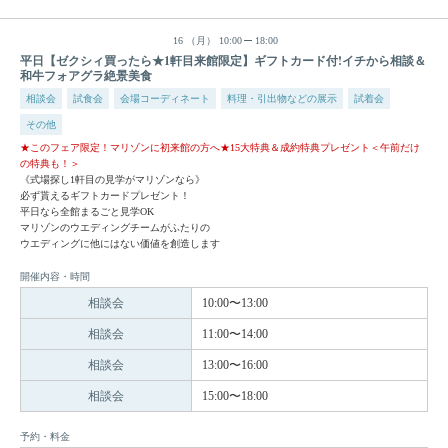
16
（月）
10:00
18:00
平日【ゼクシィ買ったら★1軒目来館限定】ギフトカード付!イチから相談＆
和牛フォアグラ絶景美食
相談会
試食会
会場コーディネート
料理・引出物などの展示
試着会
その他
★このフェア限定！マリゾンに初来館の方へ★15大特典＆成約特典プレゼント＜午前だけ
の特典も！＞
《式場探し1軒目の見学がマリゾンなら》
必ず貰えるギフトカードプレゼント！
平日なら全館まるごと見学OK
マリゾンのウエディングチームがふたりの
ウエディングに他にはない価値を創造します
開催内容・時間
相談会
10:00〜13:00
相談会
11:00〜14:00
相談会
13:00〜16:00
相談会
15:00〜18:00
予約・料金