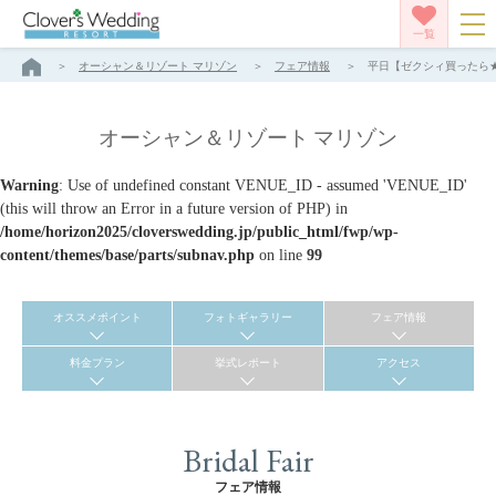
一覧
オーシャン＆リゾート マリゾン
フェア情報
平日【ゼクシィ買ったら★
オーシャン＆リゾート マリゾン
Warning
: Use of undefined constant VENUE_ID - assumed 'VENUE_ID'
(this will throw an Error in a future version of PHP) in
/home/horizon2025/cloverswedding.jp/public_html/fwp/wp-
content/themes/base/parts/subnav.php
on line
99
オススメポイント
フォトギャラリー
フェア情報
料金プラン
挙式レポート
アクセス
Bridal Fair
フェア情報