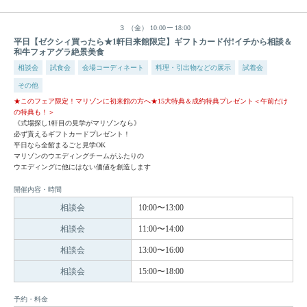
３
（金）
10:00
18:00
平日【ゼクシィ買ったら★1軒目来館限定】ギフトカード付!イチから相談＆
和牛フォアグラ絶景美食
相談会
試食会
会場コーディネート
料理・引出物などの展示
試着会
その他
★このフェア限定！マリゾンに初来館の方へ★15大特典＆成約特典プレゼント＜午前だけ
の特典も！＞
《式場探し1軒目の見学がマリゾンなら》
必ず貰えるギフトカードプレゼント！
平日なら全館まるごと見学OK
マリゾンのウエディングチームがふたりの
ウエディングに他にはない価値を創造します
開催内容・時間
相談会
10:00〜13:00
相談会
11:00〜14:00
相談会
13:00〜16:00
相談会
15:00〜18:00
予約・料金