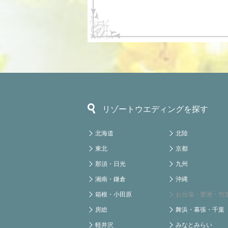
リゾートウエディングを探す
北海道
北陸
東北
京都
那須・日光
九州
湘南・鎌倉
沖縄
箱根・小田原
お台場・豊洲・竹
房総
舞浜・幕張・千葉
軽井沢
みなとみらい