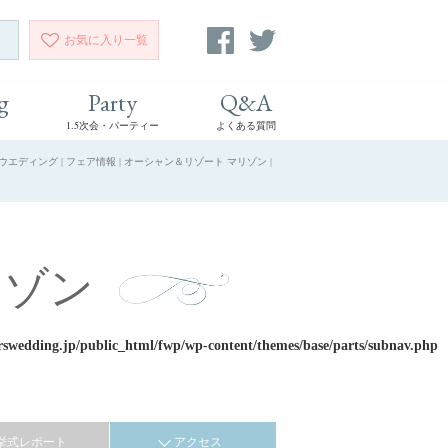
お気に入り
一覧
g
Party
Q&A
1.5次会・パーティー
よくある質問
ィング | フェア情報 | オーシャン＆リゾート マリゾン |
リゾン
rswedding.jp/public_html/fwp/wp-content/themes/base/parts/subnav.php
挙式レポート
アクセス