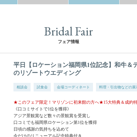
Bridal Fair
フェア情報
平日【ロケーション福岡県1位記念】和牛＆
のリゾートウエディング
相談会
試食会
会場コーディネート
料理・引出物などの展
★このフェア限定！マリゾンに初来館の方へ★15大特典＆成約
《口コミサイトで1位を獲得》
アジア景観賞など数々の景観賞を受賞し
口コミでも福岡県ロケーション第1位を獲得
日頃の感謝の気持ちを込めて
今だけのリニューアル記念特典付き