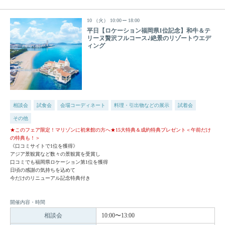
10
（火）
10:00
18:00
平日【ロケーション福岡県1位記念】和牛＆テ
リーヌ贅沢フルコース♪絶景のリゾートウエデ
ィング
相談会
試食会
会場コーディネート
料理・引出物などの展示
試着会
その他
★このフェア限定！マリゾンに初来館の方へ★15大特典＆成約特典プレゼント＜午前だけ
の特典も！＞
《口コミサイトで1位を獲得》
アジア景観賞など数々の景観賞を受賞し
口コミでも福岡県ロケーション第1位を獲得
日頃の感謝の気持ちを込めて
今だけのリニューアル記念特典付き
開催内容・時間
相談会
10:00〜13:00