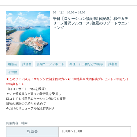
30
（木）
10:00
18:00
平日【ロケーション福岡県1位記念】和牛＆テ
リーヌ贅沢フルコース♪絶景のリゾートウエデ
ィング
相談会
試食会
会場コーディネート
料理・引出物などの展示
試着会
その他
★このフェア限定！マリゾンに初来館の方へ★15大特典＆成約特典プレゼント＜午前だけ
の特典も！＞
《口コミサイトで1位を獲得》
アジア景観賞など数々の景観賞を受賞し
口コミでも福岡県ロケーション第1位を獲得
日頃の感謝の気持ちを込めて
今だけのリニューアル記念特典付き
開催内容・時間
相談会
10:00〜13:00