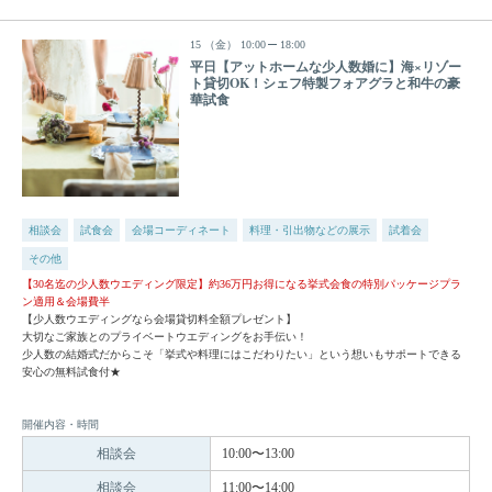
15
（金）
10:00
18:00
平日【アットホームな少人数婚に】海×リゾー
ト貸切OK！シェフ特製フォアグラと和牛の豪
華試食
相談会
試食会
会場コーディネート
料理・引出物などの展示
試着会
その他
【30名迄の少人数ウエディング限定】約36万円お得になる挙式会食の特別パッケージプラ
ン適用＆会場費半
【少人数ウエディングなら会場貸切料全額プレゼント】
大切なご家族とのプライベートウエディングをお手伝い！
少人数の結婚式だからこそ「挙式や料理にはこだわりたい」という想いもサポートできる
安心の無料試食付★
開催内容・時間
相談会
10:00〜13:00
相談会
11:00〜14:00