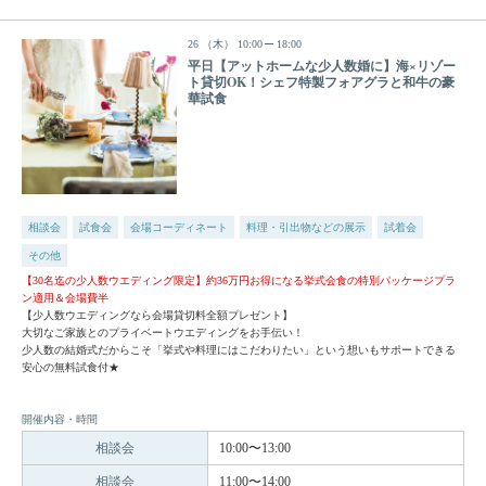
26
（木）
10:00
18:00
平日【アットホームな少人数婚に】海×リゾー
ト貸切OK！シェフ特製フォアグラと和牛の豪
華試食
相談会
試食会
会場コーディネート
料理・引出物などの展示
試着会
その他
【30名迄の少人数ウエディング限定】約36万円お得になる挙式会食の特別パッケージプラ
ン適用＆会場費半
【少人数ウエディングなら会場貸切料全額プレゼント】
大切なご家族とのプライベートウエディングをお手伝い！
少人数の結婚式だからこそ「挙式や料理にはこだわりたい」という想いもサポートできる
安心の無料試食付★
開催内容・時間
相談会
10:00〜13:00
相談会
11:00〜14:00