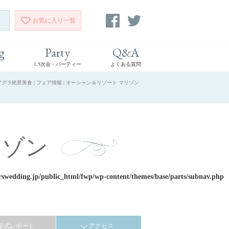
お気に入り
一覧
g
Party
Q&A
1.5次会・パーティー
よくある質問
絶景美食 | フェア情報 | オーシャン＆リゾート マリゾン
リゾン
rswedding.jp/public_html/fwp/wp-content/themes/base/parts/subnav.php
挙式レポート
アクセス