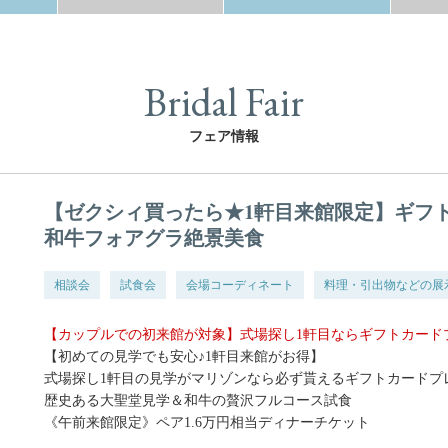
Bridal Fair
フェア情報
【ゼクシィ買ったら★1軒目来館限定】ギフ
和牛フォアグラ絶景美食
相談会
試食会
会場コーディネート
料理・引出物などの展
【カップルでの初来館が対象】式場探し1軒目ならギフトカード
【初めての見学でも安心♪1軒目来館がお得】
式場探し1軒目の見学がマリゾンなら必ず貰えるギフトカードプ
歴史ある大聖堂見学＆和牛の贅沢フルコース試食
《午前来館限定》ペア1.6万円相当ディナーチケット