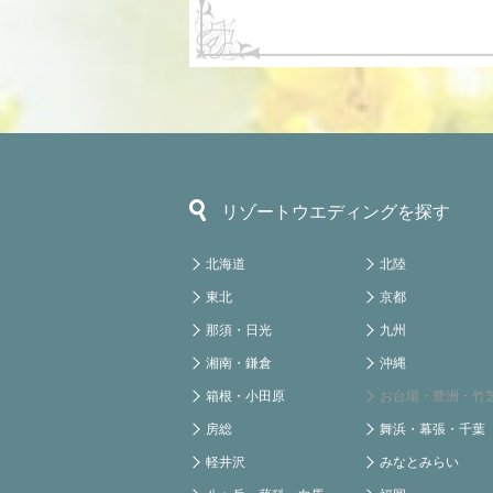
リゾートウエディングを探す
北海道
北陸
東北
京都
那須・日光
九州
湘南・鎌倉
沖縄
箱根・小田原
お台場・豊洲・竹
房総
舞浜・幕張・千葉
軽井沢
みなとみらい