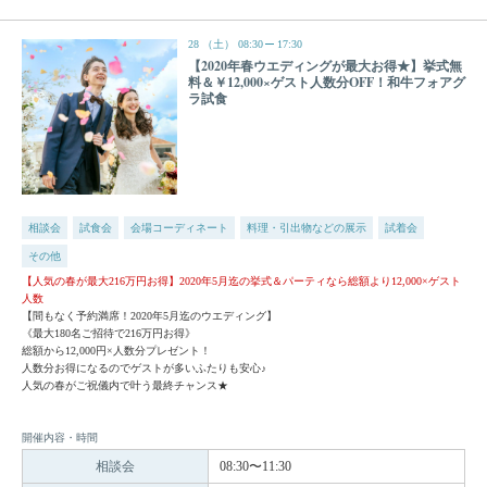
28
（土）
08:30
17:30
【2020年春ウエディングが最大お得★】挙式無
料＆￥12,000×ゲスト人数分OFF！和牛フォアグ
ラ試食
相談会
試食会
会場コーディネート
料理・引出物などの展示
試着会
その他
【人気の春が最大216万円お得】2020年5月迄の挙式＆パーティなら総額より12,000×ゲスト
人数
【間もなく予約満席！2020年5月迄のウエディング】
《最大180名ご招待で216万円お得》
総額から12,000円×人数分プレゼント！
人数分お得になるのでゲストが多いふたりも安心♪
人気の春がご祝儀内で叶う最終チャンス★
開催内容・時間
相談会
08:30〜11:30