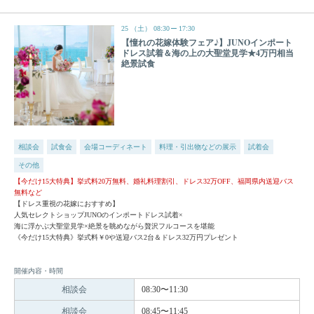
25
（土）
08:30
17:30
【憧れの花嫁体験フェア♪】JUNOインポート
ドレス試着＆海の上の大聖堂見学★4万円相当
絶景試食
相談会
試食会
会場コーディネート
料理・引出物などの展示
試着会
その他
【今だけ15大特典】挙式料20万無料、婚礼料理割引、ドレス32万OFF、福岡県内送迎バス
無料など
【ドレス重視の花嫁におすすめ】
人気セレクトショップJUNOのインポートドレス試着×
海に浮かぶ大聖堂見学×絶景を眺めながら贅沢フルコースを堪能
《今だけ15大特典》挙式料￥0や送迎バス2台＆ドレス32万円プレゼント
開催内容・時間
相談会
08:30〜11:30
相談会
08:45〜11:45