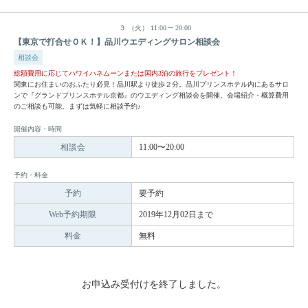
３
（火）
11:00
20:00
【東京で打合せＯＫ！】品川ウエディングサロン相談会
相談会
総額費用に応じてハワイハネムーンまたは国内3泊の旅行をプレゼント！
関東にお住まいのおふたり必見！品川駅より徒歩２分。品川プリンスホテル内にあるサロ
ンで『グランドプリンスホテル京都』のウエディング相談会を開催。会場紹介・概算費用
のご相談も可能。まずは気軽に相談予約♪
開催内容・時間
相談会
11:00〜20:00
予約・料金
予約
要予約
Web予約期限
2019年12月02日まで
料金
無料
お申込み受付けを終了しました。