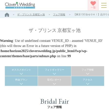
一覧
ザ・プリンス 京都宝ヶ池
フェア情報
【東京で打合せＯＫ！】品川ウエデ
ザ・プリンス 京都宝ヶ池
Warning
: Use of undefined constant VENUE_ID - assumed 'VENUE_ID'
(this will throw an Error in a future version of PHP) in
/home/horizon2025/cloverswedding.jp/public_html/fwp/wp-
content/themes/base/parts/subnav.php
on line
99
オススメポイント
フォトギャラリー
フェア情報
料金プラン
挙式レポート
アクセス
Bridal Fair
フェア情報