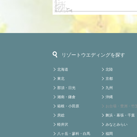
リゾートウエディングを探す
北海道
北陸
東北
京都
那須・日光
九州
湘南・鎌倉
沖縄
箱根・小田原
お台場・豊洲・竹
房総
舞浜・幕張・千葉
軽井沢
みなとみらい
八ヶ岳・蓼科・白馬
福岡