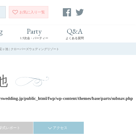
お気に入り
一覧
g
Party
Q&A
1.5次会・パーティー
よくある質問
都宝ヶ池 | クローバーズウェディングリゾート
池
rswedding.jp/public_html/fwp/wp-content/themes/base/parts/subnav.php
挙式レポート
アクセス