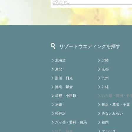
リゾートウエディングを探す
北海道
北陸
東北
京都
那須・日光
九州
湘南・鎌倉
沖縄
箱根・小田原
お台場・豊洲・竹
房総
舞浜・幕張・千葉
軽井沢
みなとみらい
八ヶ岳・蓼科・白馬
福岡
伊豆・熱海
クルーズ