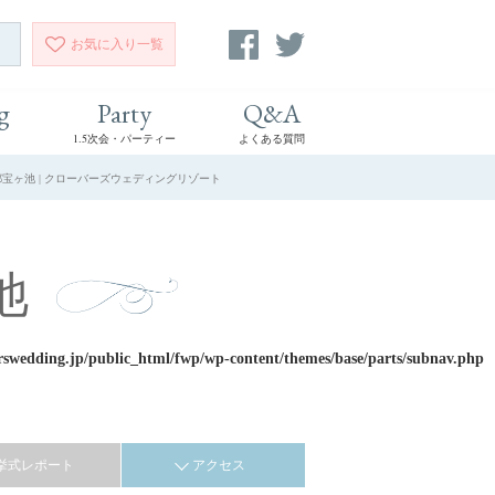
お気に入り
一覧
g
Party
Q&A
1.5次会・パーティー
よくある質問
都宝ヶ池 | クローバーズウェディングリゾート
池
rswedding.jp/public_html/fwp/wp-content/themes/base/parts/subnav.php
挙式レポート
アクセス