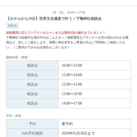
29
（水）
10:00
17:00
【ホテルから10分】世界文化遺産で叶う！下鴨神社相談会
相談会
総額費用に応じてハワイハネムーンまたは国内3泊の旅行をプレゼント！
下鴨神社で結婚式を検討中のお二人さまへ！経験豊富なプランナーが式の流れやかかる費
用など、詳しくご紹介します。実際に神社見学をご希望の方はご予約時にご相談くださ
い。（ご案内ができかねる場合もございます）
開催内容・時間
相談会
10:00〜13:00
相談会
11:00〜14:00
相談会
12:00〜15:00
相談会
13:00〜16:00
相談会
14:00〜17:00
予約・料金
予約
要予約
Web予約期限
2020年01月28日まで