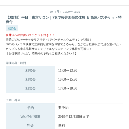
30
（月）
11:00
19:30
【3部制】平日！東京サロン｜VRで軽井沢挙式体験 ＆ 高速バスチケット特
典付
相談会
軽井沢への往復バスチケット付き！！
話題のVR(バーチャルリアリティ)でバーチャルウエディング体験！
360°のパノラマ映像で立体的な空間を体験できるから、なかなか軽井沢まで足を運べない
カップルも東京品川サロンでリアルなウエディング体験が可能に！
【お仕事帰りなど、時間外の予約もご相談ください！】
開催内容・時間
相談会
11:00〜13:30
相談会
13:00〜15:30
相談会
17:00〜19:30
予約・料金
予約
要予約
Web予約期限
2019年12月28日まで
料金
無料