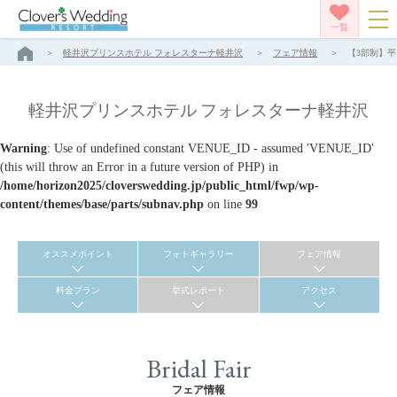
一覧
軽井沢プリンスホテル フォレスターナ軽井沢
フェア情報
【3部制】平
軽井沢プリンスホテル フォレスターナ軽井沢
Warning
: Use of undefined constant VENUE_ID - assumed 'VENUE_ID'
(this will throw an Error in a future version of PHP) in
/home/horizon2025/cloverswedding.jp/public_html/fwp/wp-
content/themes/base/parts/subnav.php
on line
99
オススメポイント
フォトギャラリー
フェア情報
料金プラン
挙式レポート
アクセス
Bridal Fair
フェア情報