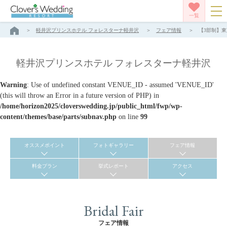
一覧
軽井沢プリンスホテル フォレスターナ軽井沢
フェア情報
【3部制】東
軽井沢プリンスホテル フォレスターナ軽井沢
Warning
: Use of undefined constant VENUE_ID - assumed 'VENUE_ID'
(this will throw an Error in a future version of PHP) in
/home/horizon2025/cloverswedding.jp/public_html/fwp/wp-
content/themes/base/parts/subnav.php
on line
99
オススメポイント
フォトギャラリー
フェア情報
料金プラン
挙式レポート
アクセス
Bridal Fair
フェア情報