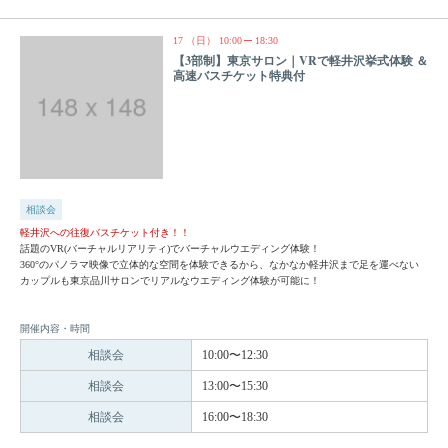
17
（日）
10:00
18:30
【3部制】東京サロン｜VRで軽井沢挙式体験 ＆
高速バスチケット特典付
相談会
軽井沢への往復バスチケット付き！！
話題のVR(バーチャルリアリティ)でバーチャルウエディング体験！
360°のパノラマ映像で立体的な空間を体験できるから、なかなか軽井沢まで足を運べない
カップルも東京品川サロンでリアルなウエディング体験が可能に！
開催内容・時間
相談会
10:00〜12:30
相談会
13:00〜15:30
相談会
16:00〜18:30