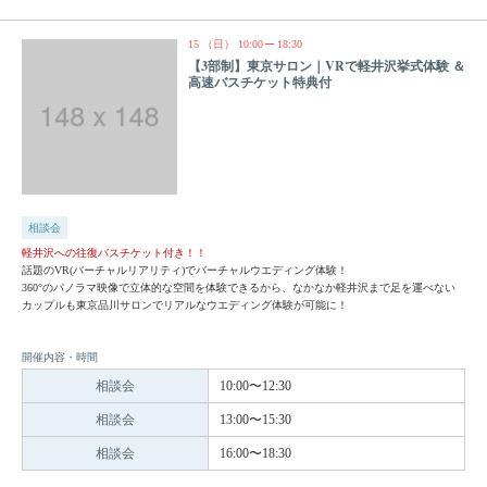
15
（日）
10:00
18:30
【3部制】東京サロン｜VRで軽井沢挙式体験 ＆
高速バスチケット特典付
相談会
軽井沢への往復バスチケット付き！！
話題のVR(バーチャルリアリティ)でバーチャルウエディング体験！
360°のパノラマ映像で立体的な空間を体験できるから、なかなか軽井沢まで足を運べない
カップルも東京品川サロンでリアルなウエディング体験が可能に！
開催内容・時間
相談会
10:00〜12:30
相談会
13:00〜15:30
相談会
16:00〜18:30