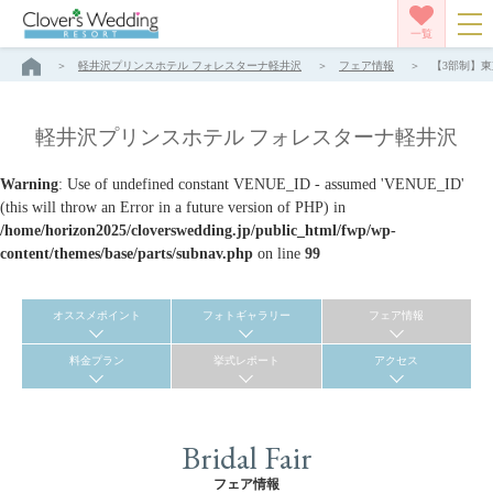
一覧
軽井沢プリンスホテル フォレスターナ軽井沢
フェア情報
【3部制】東
軽井沢プリンスホテル フォレスターナ軽井沢
Warning
: Use of undefined constant VENUE_ID - assumed 'VENUE_ID'
(this will throw an Error in a future version of PHP) in
/home/horizon2025/cloverswedding.jp/public_html/fwp/wp-
content/themes/base/parts/subnav.php
on line
99
オススメポイント
フォトギャラリー
フェア情報
料金プラン
挙式レポート
アクセス
Bridal Fair
フェア情報