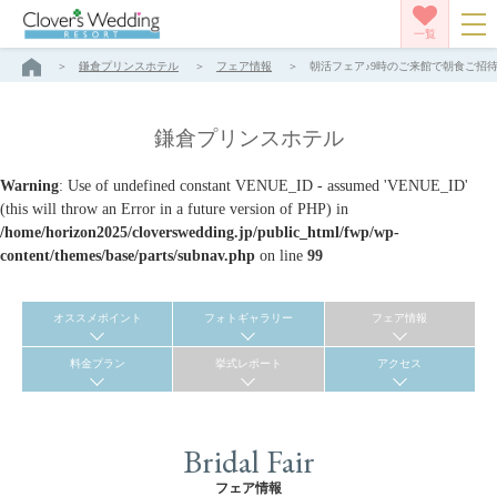
一覧
鎌倉プリンスホテル
フェア情報
朝活フェア♪9時のご来館で朝食ご招待☆
鎌倉プリンスホテル
Warning
: Use of undefined constant VENUE_ID - assumed 'VENUE_ID'
(this will throw an Error in a future version of PHP) in
/home/horizon2025/cloverswedding.jp/public_html/fwp/wp-
content/themes/base/parts/subnav.php
on line
99
オススメポイント
フォトギャラリー
フェア情報
料金プラン
挙式レポート
アクセス
Bridal Fair
フェア情報