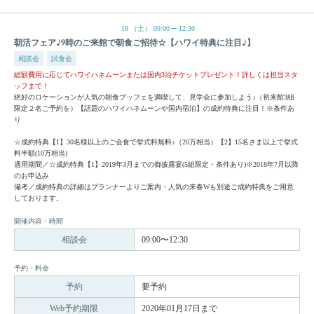
18
（土）
09:00
12:30
朝活フェア♪9時のご来館で朝食ご招待☆【ハワイ特典に注目♪】
相談会
試食会
総額費用に応じてハワイハネムーンまたは国内3泊チケットプレゼント！詳しくは担当スタ
ッフまで！
絶好のロケーションが人気の朝食ブッフェを満喫して、見学会に参加しよう♪（初来館3組
限定２名ご予約を）【話題のハワイハネムーンや国内宿泊】の成約特典に注目！※条件あ
り
☆成約特典【1】30名様以上のご会食で挙式料無料♪（20万相当）【2】15名さま以上で挙式
料半額(10万相当)
適用期間／☆成約特典【1】2019年3月までの御披露宴(5組限定・条件あり)※2018年7月以降
のお申込み
備考／成約特典の詳細はプランナーよりご案内・人気の来春Wも別途ご成約特典をご用意
しております。
開催内容・時間
相談会
09:00〜12:30
予約・料金
予約
要予約
Web予約期限
2020年01月17日まで