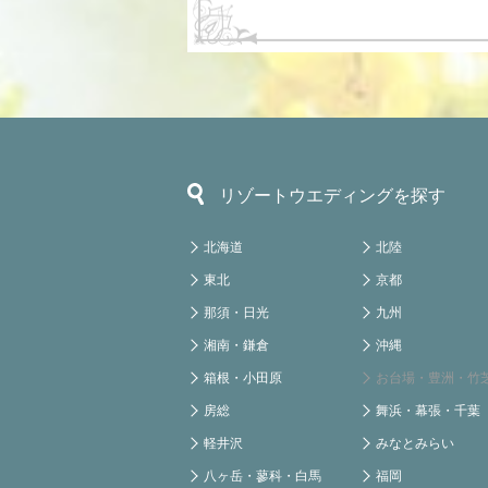
リゾートウエディングを探す
北海道
北陸
東北
京都
那須・日光
九州
湘南・鎌倉
沖縄
箱根・小田原
お台場・豊洲・竹
房総
舞浜・幕張・千葉
軽井沢
みなとみらい
八ヶ岳・蓼科・白馬
福岡