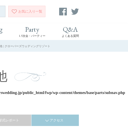
お気に入り
一覧
g
Party
Q&A
1.5次会・パーティー
よくある質問
ヶ池 | クローバーズウェディングリゾート
池
rswedding.jp/public_html/fwp/wp-content/themes/base/parts/subnav.php
挙式レポート
アクセス