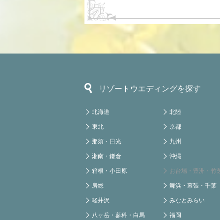
リゾートウエディングを探す
北海道
北陸
東北
京都
那須・日光
九州
湘南・鎌倉
沖縄
箱根・小田原
お台場・豊洲・竹
房総
舞浜・幕張・千葉
軽井沢
みなとみらい
八ヶ岳・蓼科・白馬
福岡