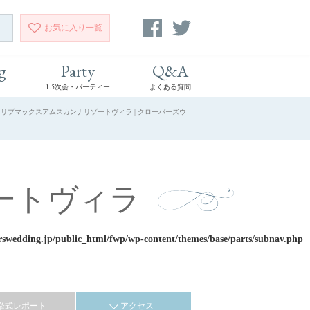
お気に入り
一覧
g
Party
Q&A
1.5次会・パーティー
よくある質問
 リブマックスアムスカンナリゾートヴィラ | クローバーズウ
ートヴィラ
rswedding.jp/public_html/fwp/wp-content/themes/base/parts/subnav.php
挙式レポート
アクセス