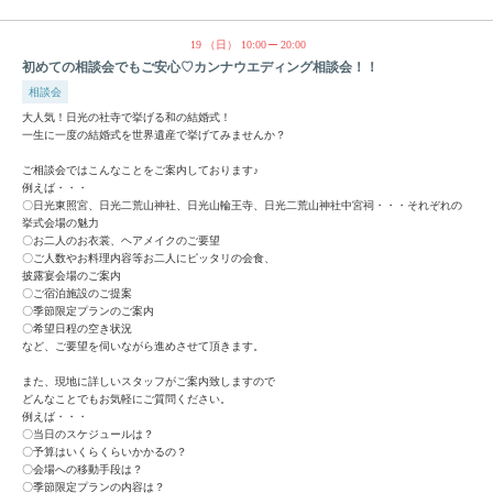
19
（日）
10:00
20:00
初めての相談会でもご安心♡カンナウエディング相談会！！
相談会
大人気！日光の社寺で挙げる和の結婚式！
一生に一度の結婚式を世界遺産で挙げてみませんか？
ご相談会ではこんなことをご案内しております♪
例えば・・・
〇日光東照宮、日光二荒山神社、日光山輪王寺、日光二荒山神社中宮祠・・・それぞれの
挙式会場の魅力
〇お二人のお衣裳、ヘアメイクのご要望
〇ご人数やお料理内容等お二人にピッタリの会食、
披露宴会場のご案内
〇ご宿泊施設のご提案
〇季節限定プランのご案内
〇希望日程の空き状況
など、ご要望を伺いながら進めさせて頂きます。
また、現地に詳しいスタッフがご案内致しますので
どんなことでもお気軽にご質問ください。
例えば・・・
〇当日のスケジュールは？
〇予算はいくらくらいかかるの？
〇会場への移動手段は？
〇季節限定プランの内容は？