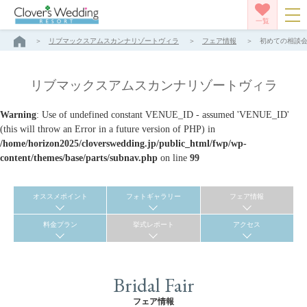
一覧
リブマックスアムスカンナリゾートヴィラ
フェア情報
初めての相談会
リブマックスアムスカンナリゾートヴィラ
Warning
: Use of undefined constant VENUE_ID - assumed 'VENUE_ID'
(this will throw an Error in a future version of PHP) in
/home/horizon2025/cloverswedding.jp/public_html/fwp/wp-
content/themes/base/parts/subnav.php
on line
99
オススメポイント
フォトギャラリー
フェア情報
料金プラン
挙式レポート
アクセス
Bridal Fair
フェア情報