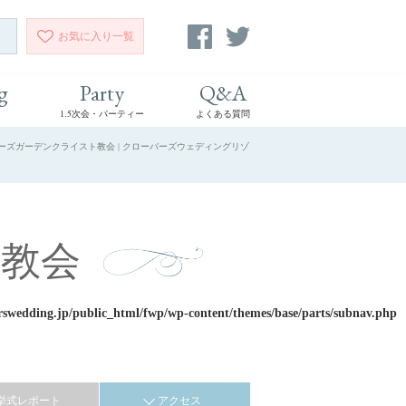
お気に入り
一覧
g
Party
Q&A
1.5次会・パーティー
よくある質問
ローズガーデンクライスト教会 | クローバーズウェディングリゾ
教会
rswedding.jp/public_html/fwp/wp-content/themes/base/parts/subnav.php
挙式レポート
アクセス