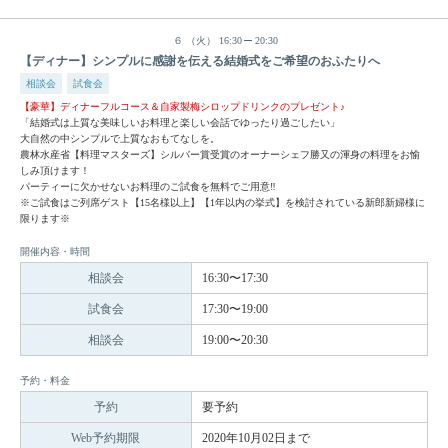
６
（火）
16:30
20:30
【ディナー】シンプルに感謝を伝える結婚式をご希望のおふたりへ
相談会
試食会
【豪華】ディナーフルコース＆自家製梅シロップドリンクのプレゼント♪
「結婚式は上質な美味しいお料理と楽しい会話でゆったり過ごしたい」
大自然の中シンプルで上質なおもてなしを。
農林水産省【料理マスターズ】シルバー賞受賞のオーナーシェフ勝又の渾身の料理をお愉
しみ頂けます！
パーティーに欠かせないお料理のご試食を無料でご用意‼
※ご試食はご列席ゲスト【15名様以上】【1年以内の挙式】を検討されている新郎新婦様に
限ります※
開催内容・時間
相談会
16:30〜17:30
試食会
17:30〜19:00
相談会
19:00〜20:30
予約・料金
予約
要予約
Web予約期限
2020年10月02日まで