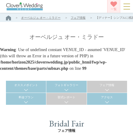
一覧
オーベルジュ オー・ミラドー
フェア情報
【ディナー】シンプルに感謝
オーベルジュ オー・ミラドー
Warning
: Use of undefined constant VENUE_ID - assumed 'VENUE_ID'
(this will throw an Error in a future version of PHP) in
/home/horizon2025/cloverswedding.jp/public_html/fwp/wp-
content/themes/base/parts/subnav.php
on line
99
オススメポイント
フォトギャラリー
フェア情報
料金プラン
挙式レポート
アクセス
Bridal Fair
フェア情報