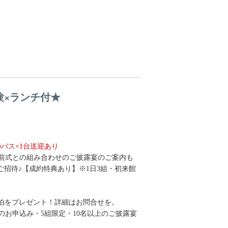
験×ランチ付★
バス×1台送迎あり
前式との組み合わせのご披露宴のご案内も
招待♪【成約特典あり】※1日3組・初来館
3泊をプレゼント！詳細はお問合せを。
降のお申込み・5組限定・10名以上のご披露宴