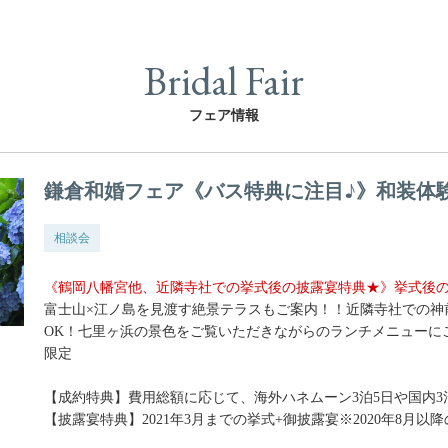
Bridal Fair
フェア情報
鎌倉和婚フェア《バス特典に注目♪》和装体
相談会
《鶴岡八幡宮他、近隣寺社での挙式後の披露宴特典★》挙式後の
富士山×江ノ島を見渡す絶景テラスもご案内！！近隣寺社での神
OK！七里ヶ浜の景色をご覧いただきながらのランチメニューにご
限定
【成約特典】費用総額に応じて、海外ハネムーン3泊5日や国内
【披露宴特典】2021年3月までの挙式+御披露宴※2020年8月以