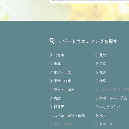
リゾートウエディングを探す
北海道
北陸
東北
京都
那須・日光
九州
湘南・鎌倉
沖縄
箱根・小田原
お台場・豊洲・竹
房総
舞浜・幕張・千葉
軽井沢
みなとみらい
八ヶ岳・蓼科・白馬
福岡
伊豆・熱海
クルーズ