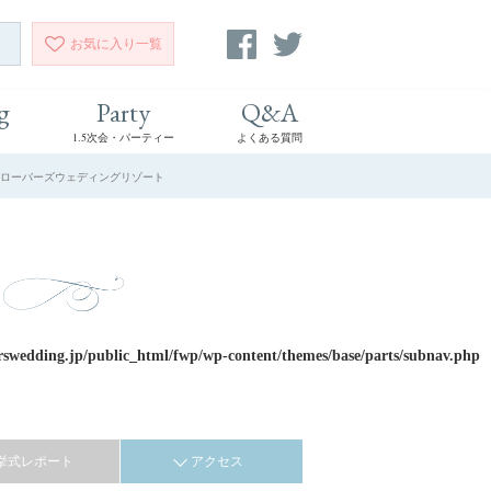
お気に入り
一覧
g
Party
Q&A
1.5次会・パーティー
よくある質問
 クローバーズウェディングリゾート
rswedding.jp/public_html/fwp/wp-content/themes/base/parts/subnav.php
挙式レポート
アクセス