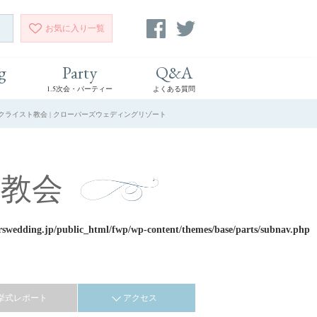
お気に入り
一覧
g
Party
Q&A
1.5次会・パーティー
よくある質問
ンクライスト教会 | クローバーズウェディングリゾート
教会
rswedding.jp/public_html/fwp/wp-content/themes/base/parts/subnav.php
挙式レポート
アクセス