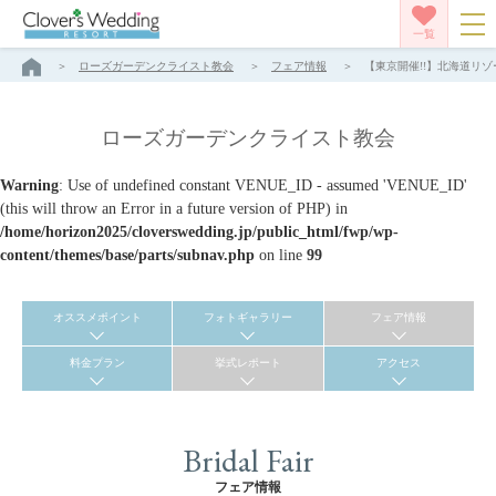
一覧
ローズガーデンクライスト教会
フェア情報
【東京開催!!】北海道リゾ
ローズガーデンクライスト教会
Warning
: Use of undefined constant VENUE_ID - assumed 'VENUE_ID'
(this will throw an Error in a future version of PHP) in
/home/horizon2025/cloverswedding.jp/public_html/fwp/wp-
content/themes/base/parts/subnav.php
on line
99
オススメポイント
フォトギャラリー
フェア情報
料金プラン
挙式レポート
アクセス
Bridal Fair
フェア情報