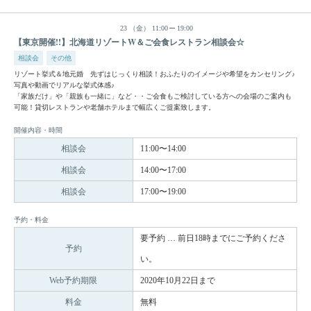
23
（金）
11:00
19:00
【東京開催!!】北海道リゾートW＆ご会食レストラン相談会☆
相談会
その他
リゾート挙式＆地元婚 先ずはじっくり相談！おふたりのイメージや希望をカンセリング♪
写真や動画でリアルな挙式体感♪
「家族だけ」や「親族も一緒に」など・・ご会食もご検討している方への会場のご案内も
可能！貸切レストランや老舗ホテルまで幅広くご提案致します。
開催内容・時間
相談会
11:00〜14:00
相談会
14:00〜17:00
相談会
17:00〜19:00
予約・料金
要予約 … 前日18時までにご予約くださ
予約
い。
Web予約期限
2020年10月22日まで
料金
無料