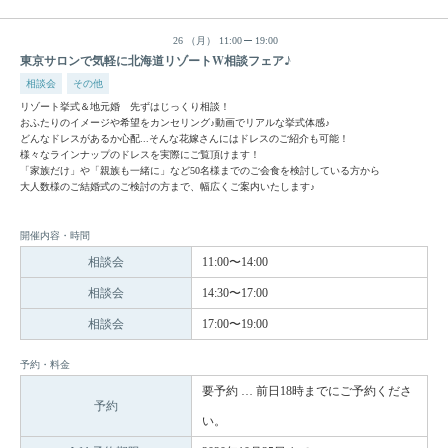
26
（月）
11:00
19:00
東京サロンで気軽に北海道リゾートW相談フェア♪
相談会
その他
リゾート挙式＆地元婚 先ずはじっくり相談！
おふたりのイメージや希望をカンセリング♪動画でリアルな挙式体感♪
どんなドレスがあるか心配...そんな花嫁さんにはドレスのご紹介も可能！
様々なラインナップのドレスを実際にご覧頂けます！
「家族だけ」や「親族も一緒に」など50名様までのご会食を検討している方から
大人数様のご結婚式のご検討の方まで、幅広くご案内いたします♪
開催内容・時間
相談会
11:00〜14:00
相談会
14:30〜17:00
相談会
17:00〜19:00
予約・料金
要予約 … 前日18時までにご予約くださ
予約
い。