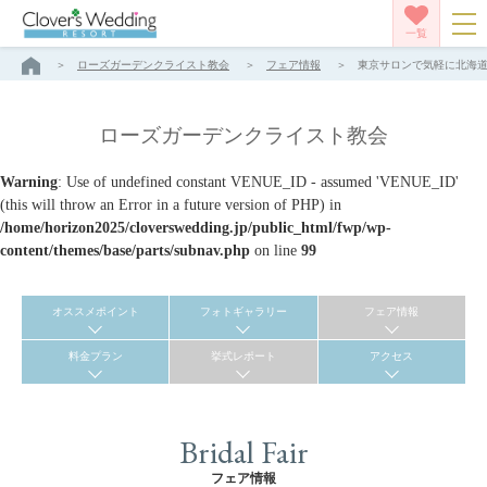
一覧
ローズガーデンクライスト教会
フェア情報
東京サロンで気軽に北海道リ
ローズガーデンクライスト教会
Warning
: Use of undefined constant VENUE_ID - assumed 'VENUE_ID'
(this will throw an Error in a future version of PHP) in
/home/horizon2025/cloverswedding.jp/public_html/fwp/wp-
content/themes/base/parts/subnav.php
on line
99
オススメポイント
フォトギャラリー
フェア情報
料金プラン
挙式レポート
アクセス
Bridal Fair
フェア情報